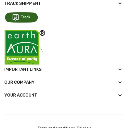
keyboard_arrow_down
TRACK SHIPMENT
keyboard_arrow_down
IMPORTANT LINKS
keyboard_arrow_down
OUR COMPANY

YOUR ACCOUNT